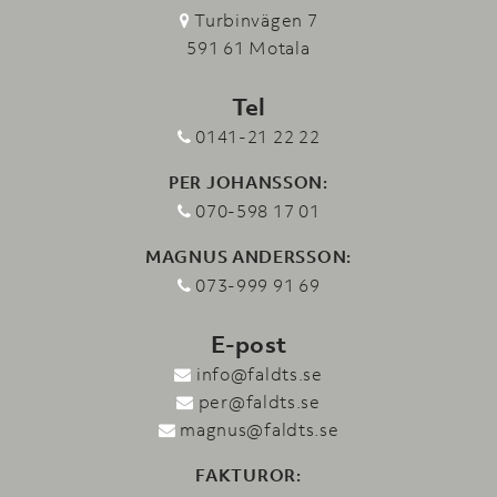
Turbinvägen 7
591 61 Motala
Tel
0141-21 22 22
PER JOHANSSON:
070-598 17 01
MAGNUS ANDERSSON:
073-999 91 69
E-post
info@faldts.se
per@faldts.se
magnus@faldts.se
FAKTUROR: