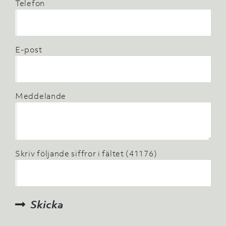
Telefon
E-post
Meddelande
Skriv följande siffror i fältet (41176)
Skicka